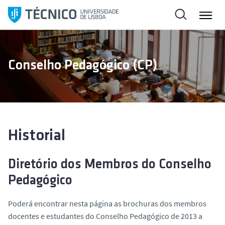
S
a
l
t
a
Conselho Pedagógico (CP)
r
p
a
r
a
o
Historial
c
o
Diretório dos Membros do Conselho
n
Pedagógico
t
e
Poderá encontrar nesta página as brochuras dos membros
ú
docentes e estudantes do Conselho Pedagógico de 2013 a
d