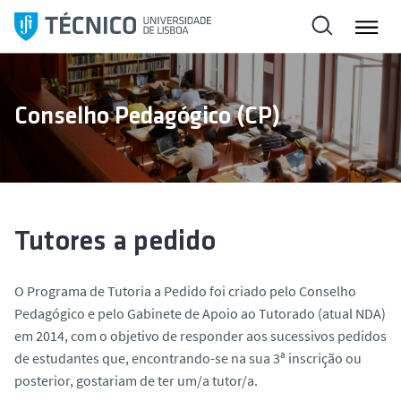
S
a
l
t
a
Conselho Pedagógico (CP)
r
p
a
r
a
o
Tutores a pedido
c
o
O Programa de
Tutoria a Pedido
foi criado pelo Conselho
n
Pedagógico e pelo Gabinete de Apoio ao Tutorado (atual NDA)
t
em 2014, com o objetivo de responder aos sucessivos pedidos
e
de estudantes que, encontrando-se na sua 3ª inscrição ou
ú
posterior, gostariam de ter um/a tutor/a.
d