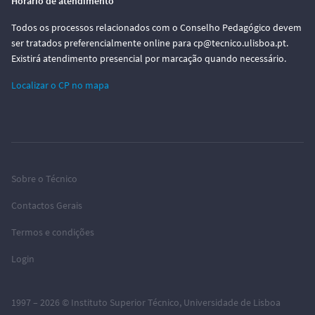
Horário de atendimento
Todos os processos relacionados com o Conselho Pedagógico devem
ser tratados preferencialmente online para cp@tecnico.ulisboa.pt.
Existirá atendimento presencial por marcação quando necessário.
Localizar o CP no mapa
Sobre o Técnico
Contactos Gerais
Termos e condições
Login
1997 – 2026 ©
Instituto Superior Técnico
,
Universidade de Lisboa