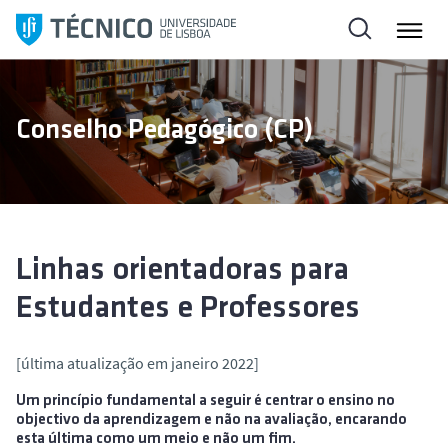
S
a
l
t
a
Conselho Pedagógico (CP)
r
p
a
r
a
o
Linhas orientadoras para
c
Estudantes e Professores
o
n
t
[última atualização em janeiro 2022]
e
Um princípio fundamental a seguir é centrar o ensino no
ú
objectivo da aprendizagem e não na avaliação, encarando
d
esta última como um meio e não um fim.