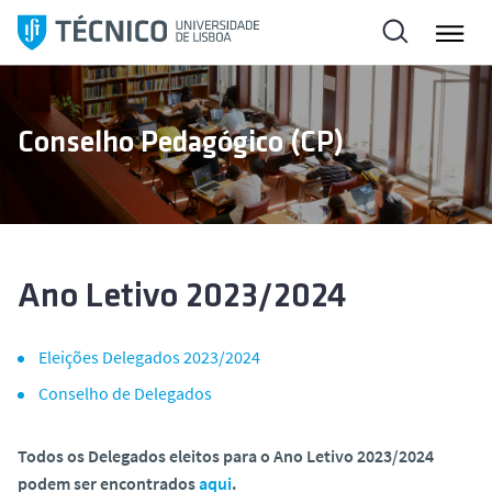
S
a
l
t
a
Conselho Pedagógico (CP)
r
p
a
r
a
o
Ano Letivo 2023/2024
c
o
Eleições Delegados 2023/2024
n
Conselho de Delegados
t
e
ú
Todos os Delegados eleitos para o Ano Letivo 2023/2024
d
podem ser encontrados
aqui
.