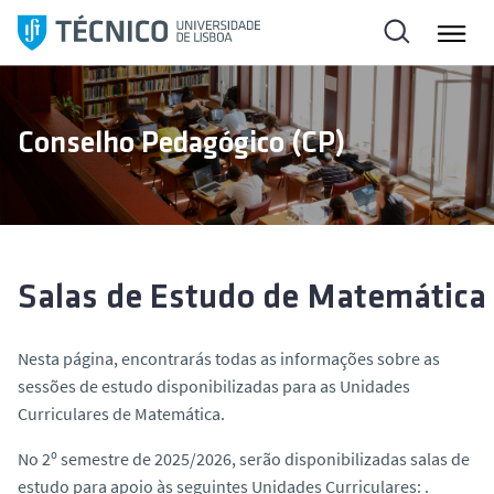
S
a
l
t
a
Conselho Pedagógico (CP)
r
p
a
r
a
o
Salas de Estudo de Matemática
c
o
Nesta página, encontrarás todas as informações sobre as
n
sessões de estudo disponibilizadas para as Unidades
t
Curriculares de Matemática.
e
ú
No 2º semestre de 2025/2026, serão disponibilizadas salas de
d
estudo para apoio às seguintes Unidades Curriculares: .