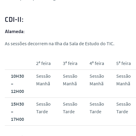
o
CDI-II:
Alameda:
As sessões decorrem na Ilha da Sala de Estudo do TIC.
2ª feira
3ª feira
4ª feira
5ª feira
10H30
Sessão
Sessão
Sessão
Sessão
–
Manhã
Manhã
Manhã
Manhã
12H00
15H30
Sessão
Sessão
Sessão
Sessão
–
Tarde
Tarde
Tarde
Tarde
17H00