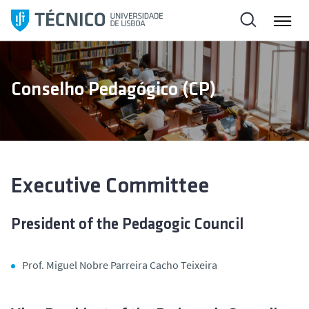
S
k
i
p
t
Conselho Pedagógico (CP)
o
c
o
n
t
e
Executive Committee
n
t
President of the Pedagogic Council
Prof. Miguel Nobre Parreira Cacho Teixeira