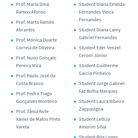
Prof. Maria Diná
Student Diana Emelda
Ramos Afonso
Fernandes Vieira
Fernandes
Prof. Marta Ramilo
Abrantes
Student Diana Lamy
Gabriel Fernandes
Prof. Mónica Duarte
Correia de Oliveira
Student Eder Venzel
Ceroni Júnior
Prof. Nuno Gonçalo
Pereira Mira
Student Guilherme
Garcia Pinheiro
Prof. Paulo José da
Costa Branco
Student Jorge Gabriel
Faz Bulha Marques
Prof. Pedro Tiago
Gonçalves Monteiro
Student Laura Ribeiro
Zappavigna
Prof. Tânia Rute
Xavier de Matos Pinto
Student Letícia
Varela
Amorim Silva
Student Rita Lopes