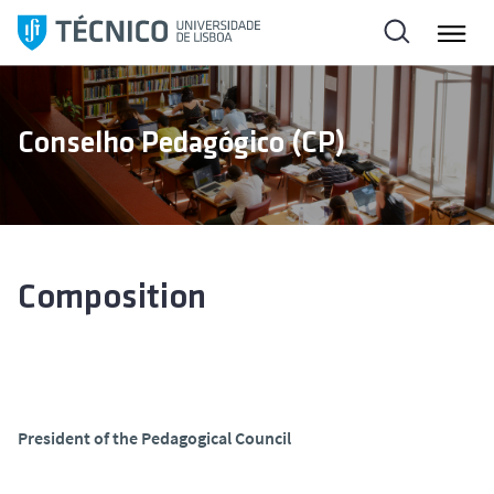
S
k
i
p
t
Conselho Pedagógico (CP)
o
c
o
n
t
e
Composition
n
t
President of the Pedagogical Council