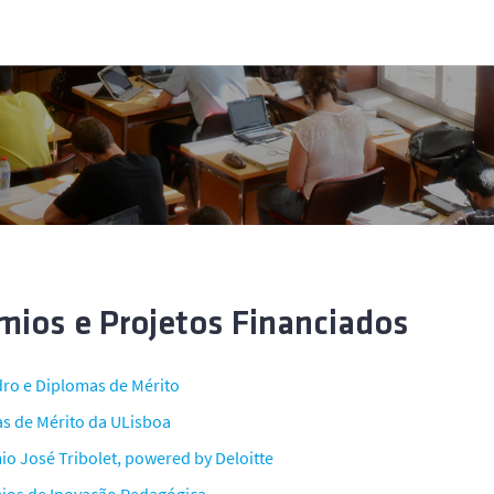
mios e Projetos Financiados
ro e Diplomas de Mérito
as de Mérito da ULisboa
io José Tribolet, powered by Deloitte
ios de Inovação Pedagógica