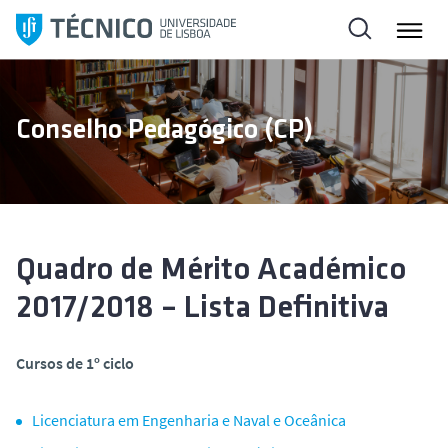
S
a
l
t
a
Conselho Pedagógico (CP)
r
p
a
r
a
o
Quadro de Mérito Académico
c
2017/2018 – Lista Definitiva
o
n
t
Cursos de 1º ciclo
e
ú
Licenciatura em Engenharia e Naval e Oceânica
d